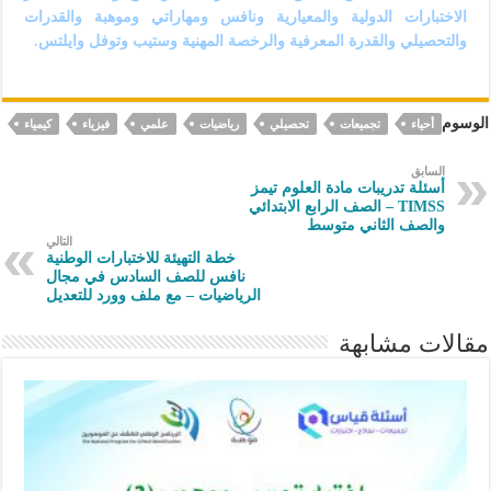
الاختبارات الدولية والمعيارية ونافس ومهاراتي وموهبة والقدرات
والتحصيلي والقدرة المعرفية والرخصة المهنية وستيب وتوفل وايلتس.
الوسوم
أحياء
تجميعات
تحصيلي
رياضيات
علمي
فيزياء
كيمياء
السابق
أسئلة تدريبات مادة العلوم تيمز
TIMSS – الصف الرابع الابتدائي
والصف الثاني متوسط
التالي
خطة التهيئة للاختبارات الوطنية
نافس للصف السادس في مجال
الرياضيات – مع ملف وورد للتعديل
مقالات مشابهة