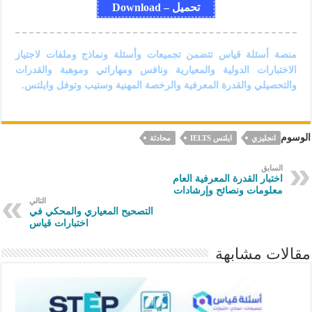
تحميل – Download
منصة أسئلة قياس تتضمن تجميعات وأسئلة ونماذج وملفات لاجتياز
الاختبارات الدولية والمعيارية ونافس ومهاراتي وموهبة والقدرات
والتحصيلي والقدرة المعرفية والرخصة المهنية وستيب وتوفل وايلتس.
الوسوم
انجليزي
ايلتس IELTS
محادثة
السابق
​اختبار القدرة المعرفية العام​
معلومات ونصائح وإرشادات
التالي
التصحيح المعياري والمحكي في
اختبارات قياس
مقالات مشابهة