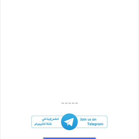
– – – – –