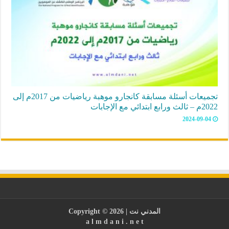
تجميعات أسئلة مسابقة كانجارو موهبة رياضيات من 2017م إلى
2022م – ثالث ورابع ابتدائي مع الإجابات
2024-09-04
المدني نت
| Copyright © 2026
a l m d a n i . n e t