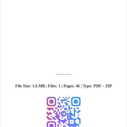
– – – – –
File Size: 1.6 MB | Files: 1 | Pages: 46 | Type: PDF – ZIP